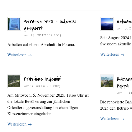
Strasse Vira – Indemini
Webcam
gesperrt
vom
19. 
vom
24. OKTOBER 2025
Seit August 2024 l
Swisscom aktuelle
Arbeiten auf einem Abschnitt in Fosano.
Weiterlesen
→
Weiterlesen
→
Frazione Indemini
Kabine
Foppa
vom
17. OKTOBER 2025
vom
15. 
Am Mittwoch, 5. November 2025, 18.oo Uhr ist
die lokale Bevölkerung zur jährlichen
Die renovierte Ba
Orientierungsveranstaltung im ehemaligen
2025 den Betrieb 
Klassenzimmer eingeladen.
Weiterlesen
→
Weiterlesen
→