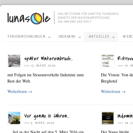
FERIENWOHNUNGEN
INDEMINI
AKTUELLES
WEBC
später Wintereinbruch…
Ritrov
vom
15. MÄRZ 2026
vom
10. 
mit Folgen im Strassenverkehr Indemini zum
Die Vision: Von d
Rest der Welt.
Berghotel
Weiterlesen
→
Weiterlesen
→
Vor genau 10 Jahren…
Indemin
vom
5. MÄRZ 2026
vom
24. 
… fiel in der Nacht auf den 5. März 2016 ein
Der Name bleibt.