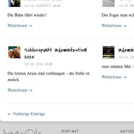
vom
15. AUGUST 2025
vom
8. A
Die Bahn fährt wieder!
Das fragte man sic
Weiterlesen
→
Weiterlesen
→
Schlusspunkt Indeminifestival
Indemin
2025
vom
11. J
vom
31. JULI 2025
zum zehnten Mal –
Die letzten Arien sind verklungen – die Stille ist
Weiterlesen
→
zurück.
Weiterlesen
→
← Vorherige Einträge
KONTAKT
AKTUE