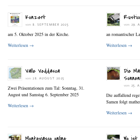
Konzert
Rustic
vom
8. SEPTEMBER 2025
vom
29. 
am 5. Oktober 2025 in der Kirche.
an romantischer L
Weiterlesen
→
Weiterlesen
→
Valle Veddasca
Die Ma
Sonnen
vom
28. AUGUST 2025
vom
25. 
Zwei Präsentationen zum Tal: Sonntag, 31.
August und Samstag 6. September 2025
Die auffallend reg
Samen folgt mathe
Weiterlesen
→
Weiterlesen
→
Monteviasco online
Wo ist