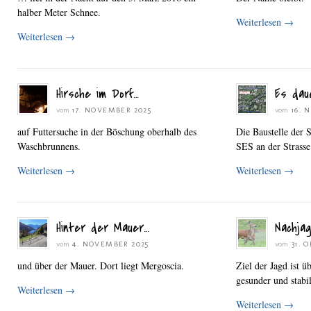
halber Meter Schnee.
Weiterlesen
→
Weiterlesen
→
Hirsche im Dorf…
Es dau
vom
17. NOVEMBER 2025
vom
16. 
auf Futtersuche in der Böschung oberhalb des
Die Baustelle der 
Waschbrunnens.
SES an der Strasse
Weiterlesen
→
Weiterlesen
→
Hinter der Mauer…
Nachja
vom
4. NOVEMBER 2025
vom
31. 
und über der Mauer. Dort liegt Mergoscia.
Ziel der Jagd ist ü
gesunder und stabi
Weiterlesen
→
Weiterlesen
→