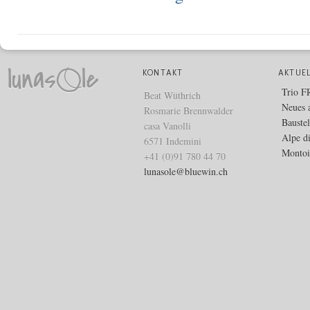
KONTAKT
AKTUE
Trio 
Beat Wüthrich
Neues 
Rosmarie Brennwalder
Bauste
casa Vanolli
Alpe d
6571 Indemini
Montoi
+41 (0)91 780 44 70
lunasole@bluewin.ch