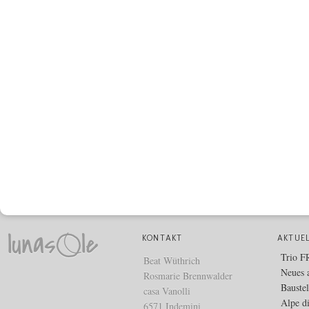
KONTAKT
AKTUE
Trio 
Beat Wüthrich
Neues 
Rosmarie Brennwalder
Bauste
casa Vanolli
Alpe d
6571 Indemini