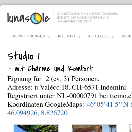
FERIENWOHNUNGEN
INDEMINI
AKTUELLES
WEBC
Studio 1
– mit Charme und Komfort
Eignung für 2 (ev. 3) Personen.
Adresse: u Valécc 18, CH-6571 Indemini
Registriert unter NL-00000791 bei ticino.c
Koordinaten GoogleMaps:
46°05’41.5’’N 
46.094926, 8.826720