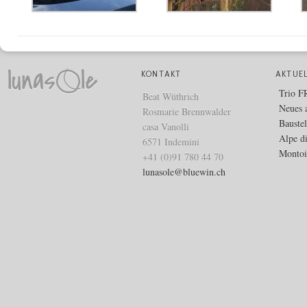
KONTAKT
AKTUE
Trio 
Beat Wüthrich
Neues 
Rosmarie Brennwalder
Bauste
casa Vanolli
Alpe d
6571 Indemini
Montoi
+41 (0)91 780 44 70
lunasole@bluewin.ch