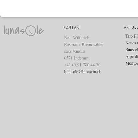
KONTAKT
AKTUE
Trio 
Beat Wüthrich
Neues 
Rosmarie Brennwalder
Bauste
casa Vanolli
Alpe d
6571 Indemini
Montoi
+41 (0)91 780 44 70
lunasole@bluewin.ch