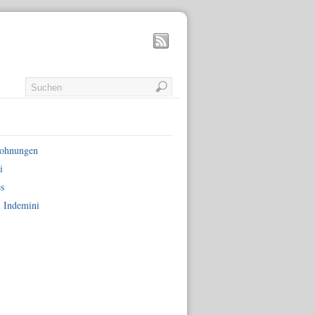
wohnungen
i
es
 Indemini