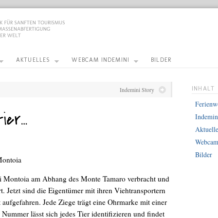
AKTUELLES
WEBCAM INDEMINI
BILDER
INHALT
Indemini Story
Ferien
tier…
Indemin
Aktuell
Webcam
Bilder
 Montoia
di Montoia am Abhang des Monte Tamaro verbracht und
. Jetzt sind die Eigentümer mit ihren Viehtransportern
t aufgefahren. Jede Ziege trägt eine Ohrmarke mit einer
ummer lässt sich jedes Tier identifizieren und findet